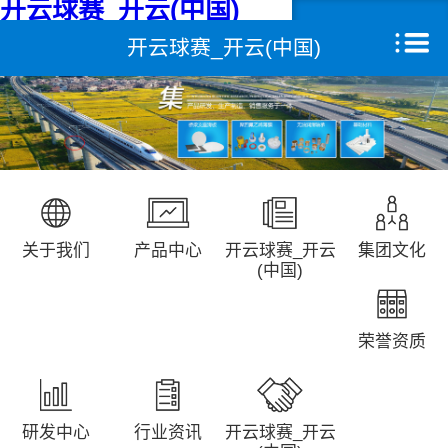
开云球赛_开云(中国)
开云球赛_开云(中国)
开云球赛_开云(中
国)
关于我们
产品中心
远征研发中心
关于我们
产品中心
开云球赛_开云
集团文化
(中国)
创新能力
集团文化
荣誉资质
荣誉资质
新闻动态
研发中心
行业资讯
开云球赛_开云