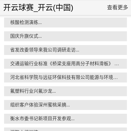
开云球赛_开云(中国)
查看更多
核酸检测演练...
国庆升旗仪式...
省发改委领导来我公司调研走访...
交通运输行业标准《桥梁支座用高分子材料滑板》 送审稿审查会在京召开...
河北省科学院与远征环保科技有限公司能源与环境新材料成果转化基地签约暨揭牌仪式...
氟塑料行业兴氟沙龙...
组织客户体验深州蜜桃采摘...
衡水市委书记新项目开发参观...