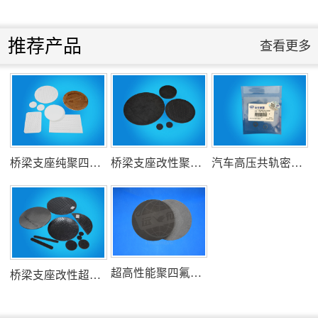
式...
推荐产品
查看更多
氟塑料行业兴氟沙龙...
组织客户体验深州蜜桃采摘...
衡水市委书记新项目开发参观...
桥梁支座纯聚四氟乙烯滑板
桥梁支座改性聚四氟乙烯滑板
汽车高压共轨密封圈
消防小组训练...
衡水安全局长参观...
超高性能聚四氟乙烯滑板
桥梁支座改性超高分子量聚乙烯滑板