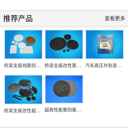
式...
推荐产品
查看更多
氟塑料行业兴氟沙龙...
组织客户体验深州蜜桃采摘...
衡水市委书记新项目开发参观...
桥梁支座纯聚四氟乙烯滑板
桥梁支座改性聚四氟乙烯滑板
汽车高压共轨密封圈
消防小组训练...
衡水安全局长参观...
超高性能聚四氟乙烯滑板
桥梁支座改性超高分子量聚乙烯滑板