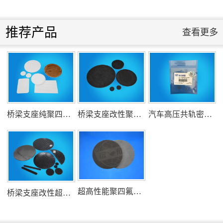
式...
推荐产品
查看更多
氟塑料行业兴氟沙龙...
组织客户体验深州蜜桃采摘...
衡水市委书记新项目开发参观...
桥梁支座纯聚四氟乙烯滑板
桥梁支座改性聚四氟乙烯滑板
汽车高压共轨密封圈
消防小组训练...
衡水安全局长参观...
超高性能聚四氟乙烯滑板
桥梁支座改性超高分子量聚乙烯滑板