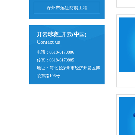
深州市远征防腐工程
开云球赛_开云(中国)
Contact us
电话：0318-6170886
传真：0318-6170885
地址：河北省深州市经济开发区博
陵东路106号