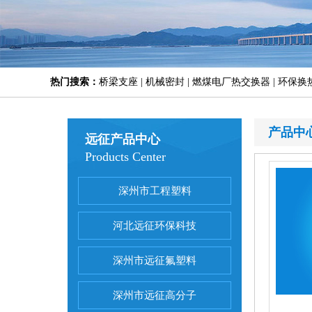
热门搜索：
桥梁支座 | 机械密封 | 燃煤电厂热交换器 | 环保换
产品中
远征产品中心
Products Center
深州市工程塑料
河北远征环保科技
深州市远征氟塑料
深州市远征高分子