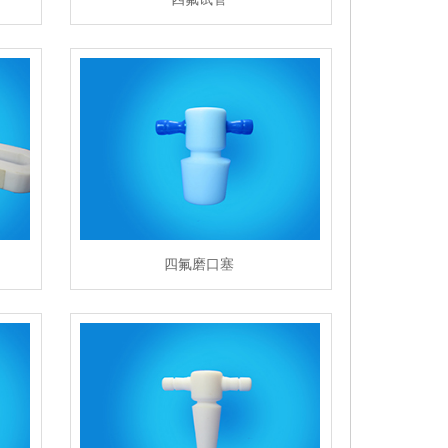
四氟磨口塞