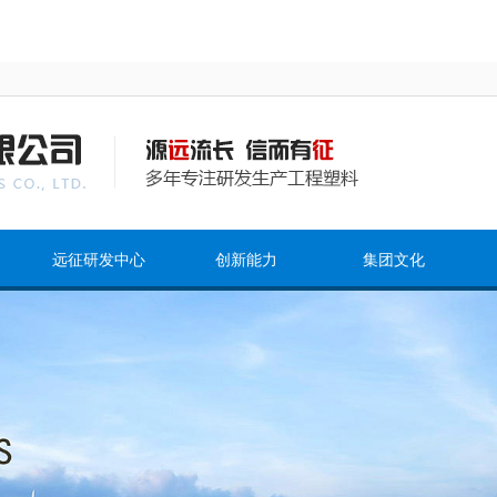
远征研发中心
创新能力
集团文化