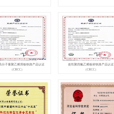
高分子量聚乙烯滑板铁路产品认证
改性聚四氟乙烯板材铁路产品认证
（CRCC）
（CRCC）