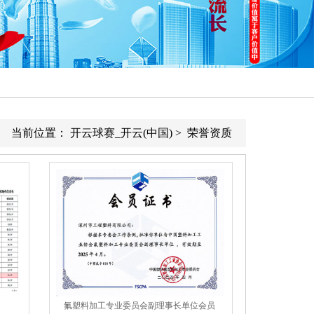
当前位置：
开云球赛_开云(中国)
>
荣誉资质
氟塑料加工专业委员会副理事长单位会员