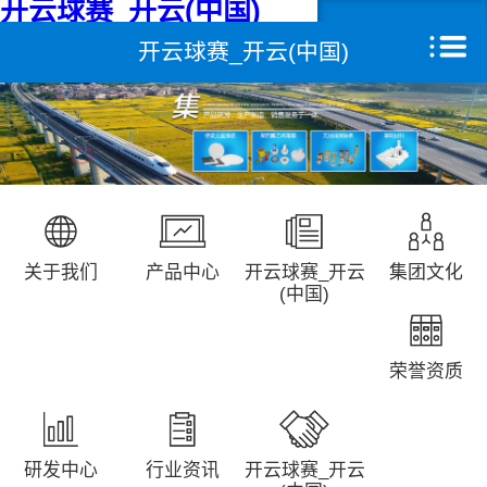
开云球赛_开云(中国)
开云球赛_开云(中国)
开云球赛_开云(中
国)
关于我们
产品中心
远征研发中心
关于我们
产品中心
开云球赛_开云
集团文化
(中国)
创新能力
集团文化
荣誉资质
荣誉资质
新闻动态
研发中心
行业资讯
开云球赛_开云