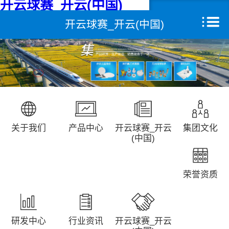
开云球赛_开云(中国)
开云球赛_开云(中国)
开云球赛_开云(中
国)
关于我们
产品中心
远征研发中心
关于我们
产品中心
开云球赛_开云
集团文化
(中国)
创新能力
集团文化
荣誉资质
荣誉资质
新闻动态
研发中心
行业资讯
开云球赛_开云