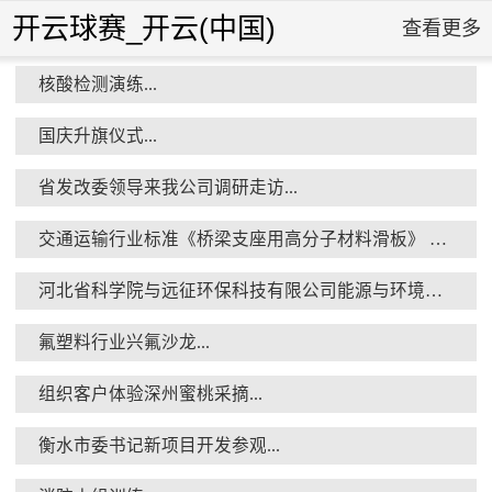
开云球赛_开云(中国)
查看更多
核酸检测演练...
国庆升旗仪式...
省发改委领导来我公司调研走访...
交通运输行业标准《桥梁支座用高分子材料滑板》 送审稿审查会在京召开...
河北省科学院与远征环保科技有限公司能源与环境新材料成果转化基地签约暨揭牌仪式...
氟塑料行业兴氟沙龙...
组织客户体验深州蜜桃采摘...
衡水市委书记新项目开发参观...