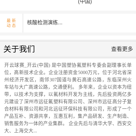
(中国)
开云球赛_开云(中
国)
最 新
核酸检测演练...
动 态
开云球赛_开云(中
国)
国庆升旗仪式...
关于我们
查看更多
省发改委领导来我公司调研走访...
开云球赛_开云(中国) 是中国塑协氟塑料专委会副理事长单
位，高新技术企业。企业注册资金5000万元，位于河北省深
交通运输行业标准《桥梁支座用高分子材料
州经济开发区，南邻307国道与黄石高速公路，东临深州火
车站与大广高速公路，交通便利。 多年来，企业以资本为纽
带，以技术为支撑，以氟材料开发为主线，先后投资两亿多
滑板》 送审稿审查会在京召开...
元建设了深州市远征氟塑料有限公司、深州市远征高分子复
合材料有限公司和河北远征环保科技有限公司，形成了一个
河北省科学院与远征环保科技有限公司能源
产品互补、资源共享，互惠互利，集产品研发、生产制造、
销售服务为一体的产业集群。 企业先后与清华大学、西安交
大、上海交大...
与环境新材料成果转化基地签约暨揭牌仪