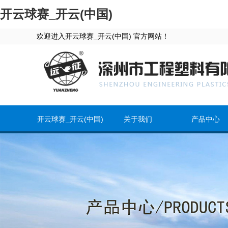
开云球赛_开云(中国)
欢迎进入开云球赛_开云(中国) 官方网站！
开云球赛_开云(中国)
关于我们
产品中心