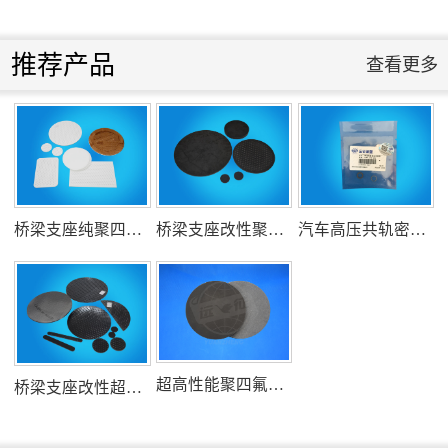
式...
推荐产品
查看更多
氟塑料行业兴氟沙龙...
组织客户体验深州蜜桃采摘...
衡水市委书记新项目开发参观...
桥梁支座纯聚四氟乙烯滑板
桥梁支座改性聚四氟乙烯滑板
汽车高压共轨密封圈
消防小组训练...
衡水安全局长参观...
超高性能聚四氟乙烯滑板
桥梁支座改性超高分子量聚乙烯滑板