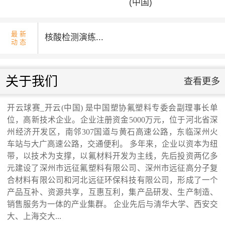
(中国)
开云球赛_开云(中
国)
最 新
核酸检测演练...
动 态
开云球赛_开云(中
国)
国庆升旗仪式...
关于我们
查看更多
省发改委领导来我公司调研走访...
开云球赛_开云(中国) 是中国塑协氟塑料专委会副理事长单
位，高新技术企业。企业注册资金5000万元，位于河北省深
交通运输行业标准《桥梁支座用高分子材料
州经济开发区，南邻307国道与黄石高速公路，东临深州火
车站与大广高速公路，交通便利。 多年来，企业以资本为纽
带，以技术为支撑，以氟材料开发为主线，先后投资两亿多
滑板》 送审稿审查会在京召开...
元建设了深州市远征氟塑料有限公司、深州市远征高分子复
合材料有限公司和河北远征环保科技有限公司，形成了一个
河北省科学院与远征环保科技有限公司能源
产品互补、资源共享，互惠互利，集产品研发、生产制造、
销售服务为一体的产业集群。 企业先后与清华大学、西安交
大、上海交大...
与环境新材料成果转化基地签约暨揭牌仪